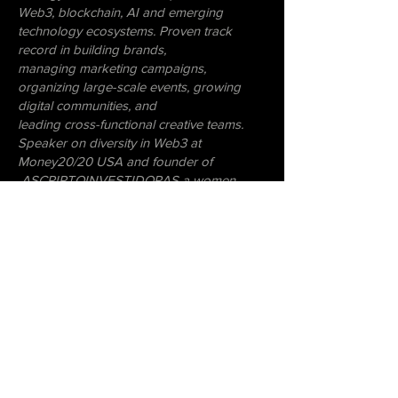
Web3, blockchain, AI and
emerging
technology ecosystems. Proven track
record in building brands,
managing
marketing campaigns,
organizing large-scale events, growing
digital communities, and
leading cross-functional creative teams.
Speaker on diversity in Web3 at
Money20/20 USA
and founder of
ASCRIPTOINVESTIDORAS a women-
focused crypto education community
Postgraduada
– Engenharia de
embalagem | Instituto Mauá de Tecnologia
Postgraduada – Graphic, Brand &
Corporate Design | Belas Artes Graduada
– Industrial Design (Design
de produto
) |
FAAP
Google UX Design Certificate • Mastering
Web3 – University of Nicosia • Bitcoin,