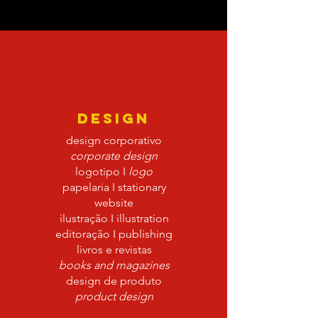
DESIGN
design corporativo
corporate design
logotipo I
logo
papelaria I stationary
website
ilustração I illustration
editoração I publishing
livros e revistas
books and magazines
design de produto
product design